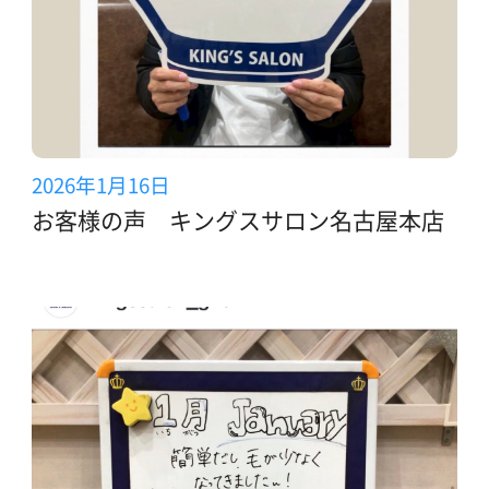
2026年1月16日
お客様の声 キングスサロン名古屋本店