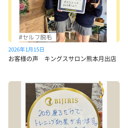
2026年1月15日
お客様の声 キングスサロン熊本月出店