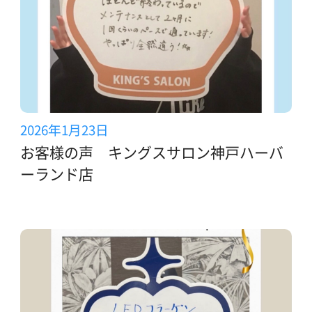
2026年1月23日
お客様の声 キングスサロン神戸ハーバ
ーランド店