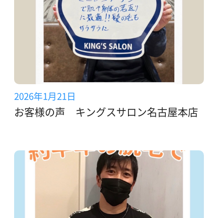
2026年1月21日
お客様の声 キングスサロン名古屋本店