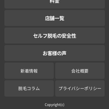
料金
店舗一覧
セルフ脱毛の安全性
お客様の声
新着情報
会社概要
脱毛コラム
プライバシーポリシー
Copyright(c)