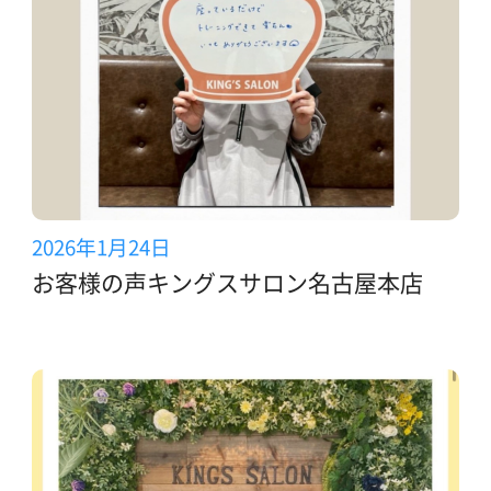
2026年1月24日
お客様の声キングスサロン名古屋本店