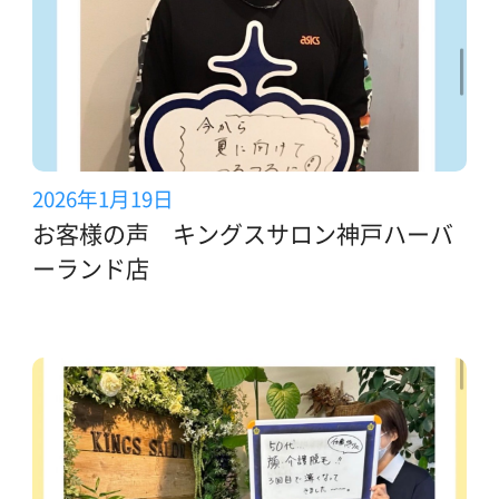
2026年1月19日
お客様の声 キングスサロン神戸ハーバ
ーランド店