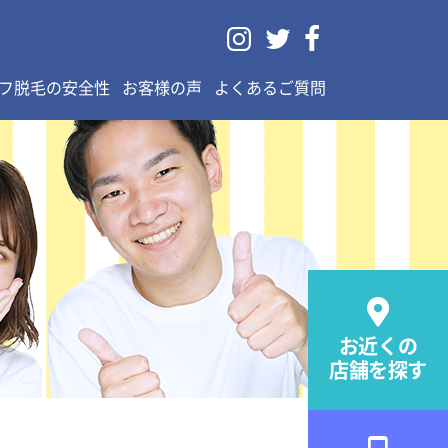



フ脱毛の安全性
お客様の声
よくあるご質問

お近くの
店舗を探す