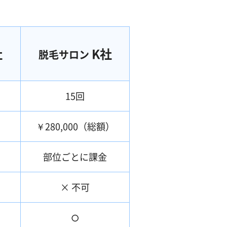
社
K社
脱毛サロン
15回
）
￥280,000（総額）
部位ごとに課金
× 不可
○