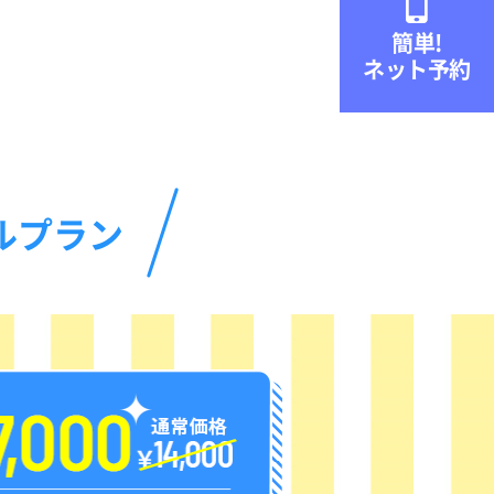

簡単!
ネット予約
ルプラン