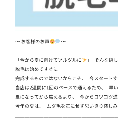
〜 お客様のお声
〜
＿＿＿＿＿＿＿＿＿＿＿＿＿＿＿＿＿＿＿＿＿
「今から夏に向けてツルツルに
」 そんな嬉
脱毛は始めてすぐに
完成するものではないからこそ、 今スタート
当店は2週間に1回のペースで通えるため、 早
夏になってから焦えるより、 今からコツコツ進
今年の夏は、 ムダ毛を気にせず思いきり楽し
＿＿＿＿＿＿＿＿＿＿＿＿＿＿＿＿＿＿＿＿＿