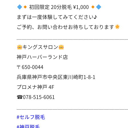
初回限定 20分脱毛 ¥1,000
まずは一度体験してみてください♪
ご予約、お問い合わせお待ちしております
＿＿＿＿＿＿＿＿＿＿＿＿＿＿＿＿＿＿＿＿＿
キングスサロン
神戸ハーバーランド店
〒650-0044
兵庫県神戸市中央区東川崎町1-8-1
プロメナ神戸 4F
☎︎078-515-6061
＿＿＿＿＿＿＿＿＿＿＿＿＿＿＿＿＿＿＿＿＿
#セルフ脱毛
#神戸脱毛