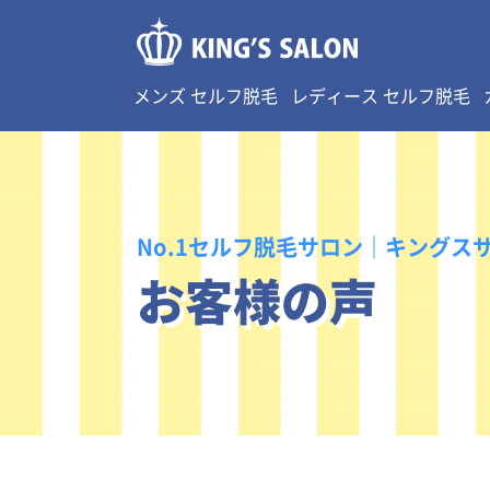
メンズ セルフ脱毛
レディース セルフ脱毛
No.1セルフ脱毛サロン｜キングス
お客様の声