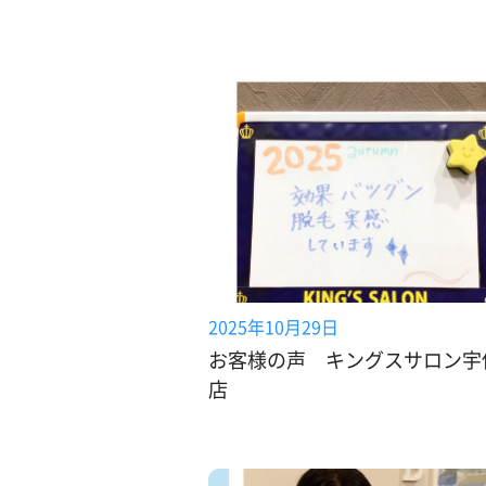
2025年10月29日
お客様の声 キングスサロン宇
店