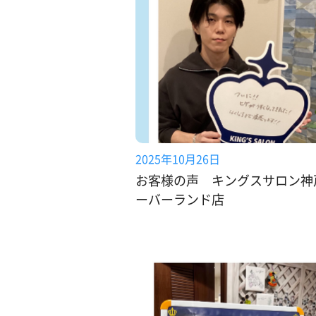
2025年10月26日
お客様の声 キングスサロン神
ーバーランド店