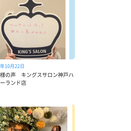
5年10月22日
様の声 キングスサロン神戸ハ
ーランド店