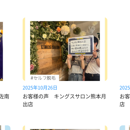
2025年10月26日
202
佐南
お客様の声 キングスサロン熊本月
お客
出店
店