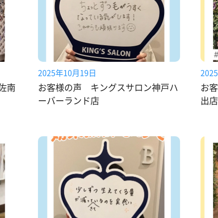
2025年10月19日
202
佐南
お客様の声 キングスサロン神戸ハ
お客
ーバーランド店
出店