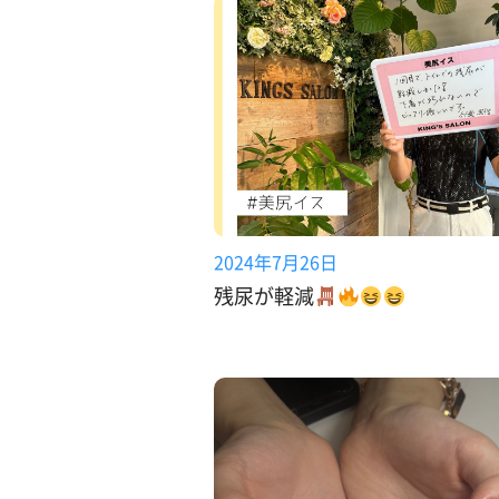
2024年7月26日
残尿が軽減