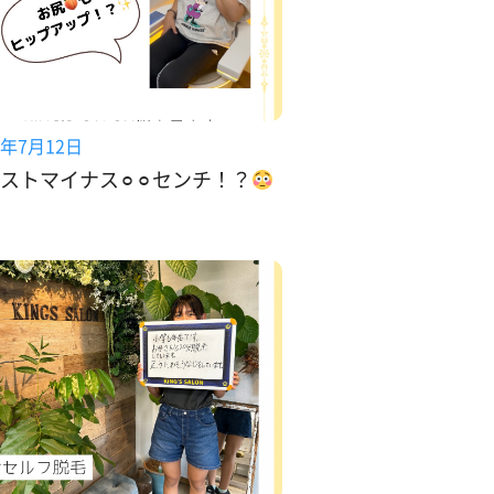
4年7月12日
ストマイナス⚪︎⚪︎センチ！？