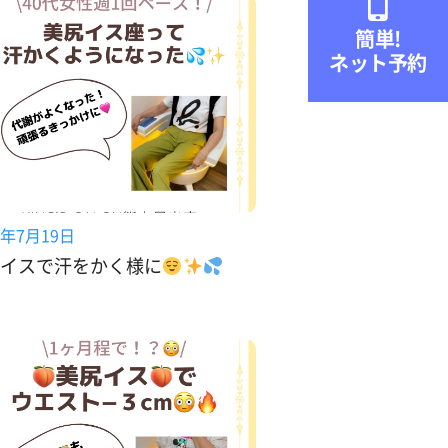

簡単!
ネット予約
4年7月19日
イスで汗をかく様に