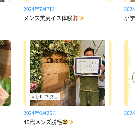
2024年7月7日
202
メンズ美尻イス体験
小学
2024年6月26日
202
40代メンズ脱毛