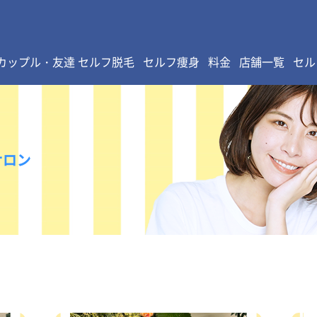
カップル・友達 セルフ脱毛
セルフ痩身
料金
店舗一覧
セル
サロン