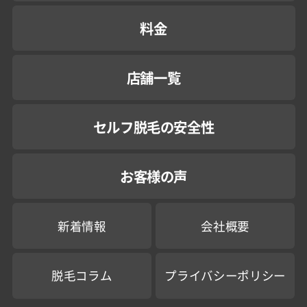
料金
店舗一覧
セルフ脱毛の安全性
お客様の声
新着情報
会社概要
脱毛コラム
プライバシーポリシー