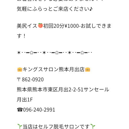
気軽にふらっとご来店ください♪
美尻イス
初回20分¥1000-お試しできま
す！
✶･･━✩━･･✶･･━✩━･･✶･･━✩━･･
キングスサロン熊本月出店
〒862-0920
熊本県熊本市東区月出2-2-51サンセール
月出1F
☎︎096-240-2991
当店はセルフ脱毛サロンです