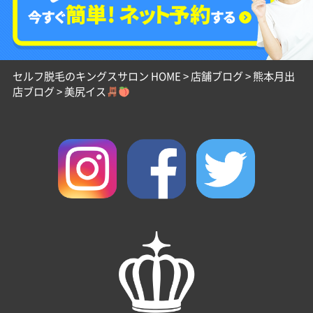
セルフ脱毛のキングスサロン HOME
>
店舗ブログ
>
熊本月出
店ブログ
>
美尻イス