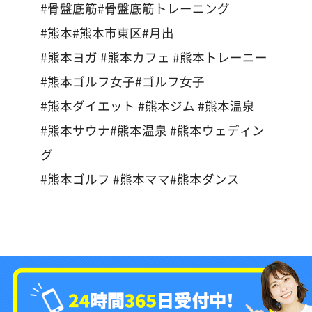
#骨盤底筋#骨盤底筋トレーニング
#熊本#熊本市東区#月出
#熊本ヨガ #熊本カフェ #熊本トレーニー
#熊本ゴルフ女子#ゴルフ女子
#熊本ダイエット #熊本ジム #熊本温泉
#熊本サウナ#熊本温泉 #熊本ウェディン
グ
#熊本ゴルフ #熊本ママ#熊本ダンス