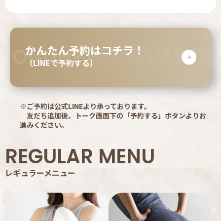
かんたん予約はコチラ！
ONLINE
RESERVATION
〔LINEで予約する〕
※ご予約は公式LINEより承っております。
友だち追加後、トーク画面下の「予約する」ボタンよりお
進みください。
REGULAR MENU
レギュラーメニュー