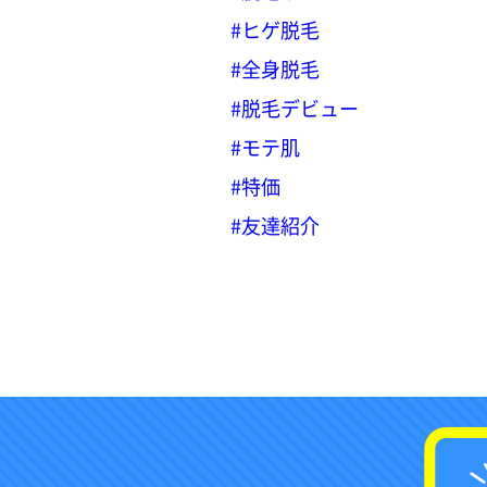
#ヒゲ脱毛
#全身脱毛
#脱毛デビュー
#モテ肌
#特価
#友達紹介