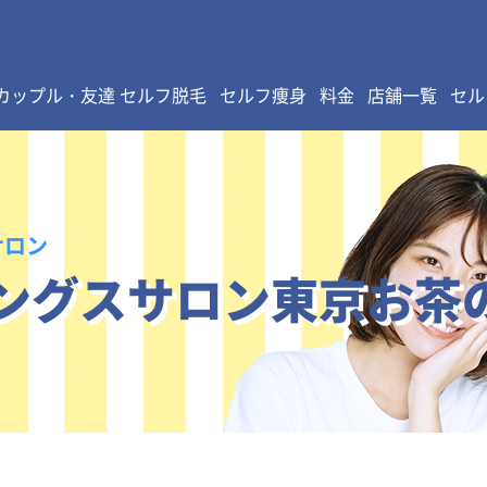
カップル・友達 セルフ脱毛
セルフ痩身
料金
店舗一覧
セル
サロン
ングスサロン東京お茶