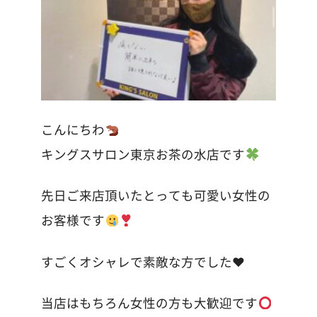
こんにちわ
キングスサロン東京お茶の水店です
先日ご来店頂いたとっても可愛い女性の
お客様です
すごくオシャレで素敵な方でした♥
当店はもちろん女性の方も大歓迎です