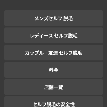
メンズセルフ 脱毛
レディース セルフ脱毛
カップル・友達 セルフ脱毛
料金
店舗一覧
セルフ脱毛の安全性