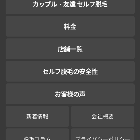
カップル・友達 セルフ脱毛
料金
店舗一覧
セルフ脱毛の安全性
お客様の声
新着情報
会社概要
脱毛コラム
プライバシーポリシー