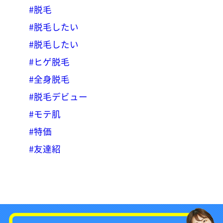
#脱毛
#脱毛したい
#脱毛したい
#ヒゲ脱毛
#全身脱毛
#脱毛デビュー
#モテ肌
#特価
#友達紹