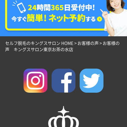
セルフ脱毛のキングスサロン HOME
>
お客様の声
>
お客様の
声 キングスサロン東京お茶の水店