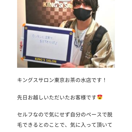
キングスサロン東京お茶の水店です！
先日お越しいただいたお客様です
セルフなので気にせず自分のペースで脱
毛できるとのことで、気に入って頂いて