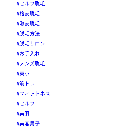
#セルフ脱毛
#格安脱毛
#激安脱毛
#脱毛方法
#脱毛サロン
#お手入れ
#メンズ脱毛
#東京
#筋トレ
#フィットネス
#セルフ
#美肌
#美容男子