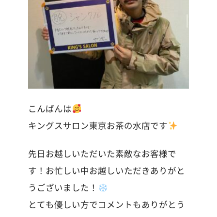
こんばんは
キングスサロン東京お茶の水店です
先日お越しいただいた素敵なお客様で
す！お忙しい中お越しいただきありがと
うございました！
とても優しい方でコメントもありがとう