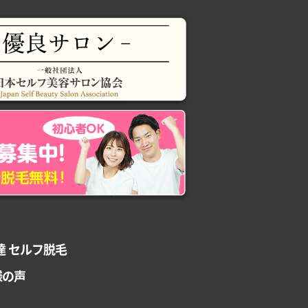
達 セルフ脱毛
様の声