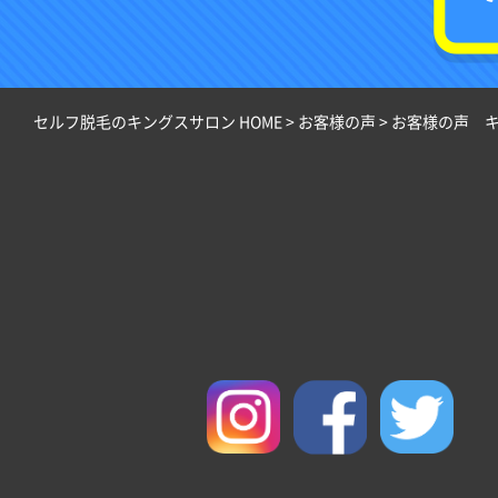
セルフ脱毛のキングスサロン HOME
>
お客様の声
>
お客様の声 