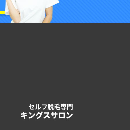
セルフ脱毛専門
キングスサロン