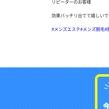
リピーターのお客様
効果バッチリ出てて嬉しいで
#メンズエステ
#メンズ脱毛
#