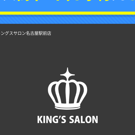
キングスサロン名古屋駅前店