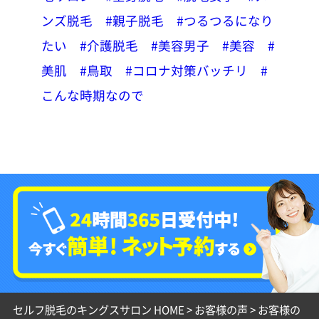
ンズ脱毛
#親子脱毛
#つるつるになり
たい
#介護脱毛
#美容男子
#美容
#
美肌
#鳥取
#コロナ対策バッチリ
#
こんな時期なので
セルフ脱毛のキングスサロン HOME
>
お客様の声
>
お客様の