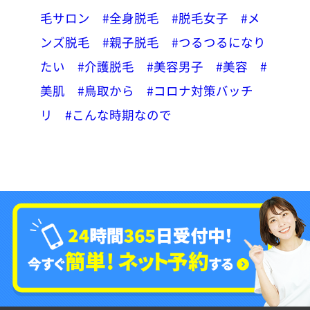
毛サロン
#全身脱毛
#脱毛女子
#メ
ンズ脱毛
#親子脱毛
#つるつるになり
たい
#介護脱毛
#美容男子
#美容
#
美肌
#鳥取から
#コロナ対策バッチ
リ
#こんな時期なので