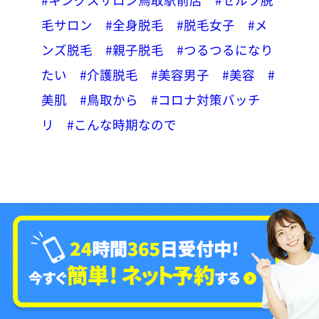
毛サロン
#全身脱毛
#脱毛女子
#メ
ンズ脱毛
#親子脱毛
#つるつるになり
たい
#介護脱毛
#美容男子
#美容
#
美肌
#鳥取から
#コロナ対策バッチ
リ
#こんな時期なので