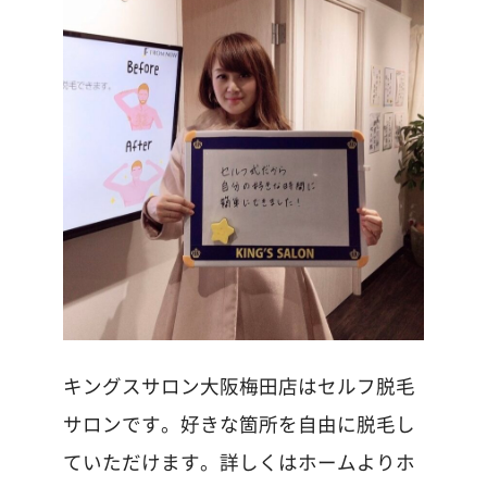
キングスサロン大阪梅田店はセルフ脱毛
サロンです。好きな箇所を自由に脱毛し
ていただけます。詳しくはホームよりホ