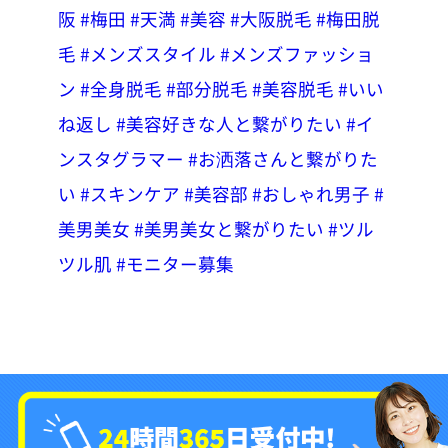
阪
#梅田
#天満
#美容
#大阪脱毛
#梅田脱
毛
#メンズスタイル
#メンズファッショ
ン
#全身脱毛
#部分脱毛
#美容脱毛
#いい
ね返し
#美容好きな人と繋がりたい
#イ
ンスタグラマー
#お洒落さんと繋がりた
い
#スキンケア
#美容部
#おしゃれ男子
#
美男美女
#美男美女と繋がりたい
#ツル
ツル肌
#モニター募集