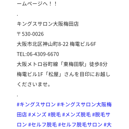
ームページへ！！
.
キングスサロン大阪梅田店
〒530-0026
大阪市北区神山町8-22 梅電ビル6F
TEL:06-4309-6670
大阪メトロ谷町線「東梅田駅」徒歩8分
梅電ビル1F「松屋」さんを目印にお越し
くださいませ。
.
#キングスサロン
#キングスサロン大阪梅
田店
#メンズ
#脱毛
#メンズ脱毛
#脱毛サ
ロン
#セルフ脱毛
#セルフ脱毛サロン
#大