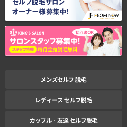
メンズセルフ 脱毛
レディース セルフ脱毛
カップル・友達 セルフ脱毛