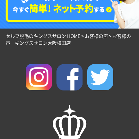
セルフ脱毛のキングスサロン HOME
>
お客様の声
>
お客様の
声 キングスサロン大阪梅田店