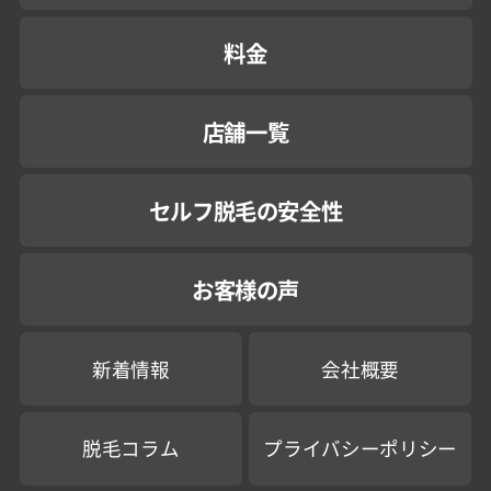
料金
店舗一覧
セルフ脱毛の安全性
お客様の声
新着情報
会社概要
脱毛コラム
プライバシーポリシー