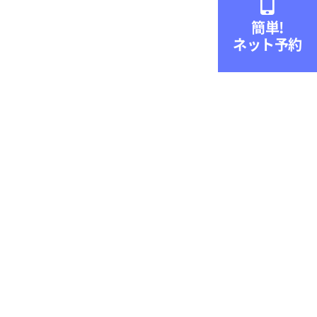

簡単!
ネット予約