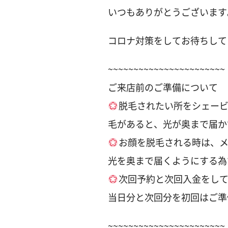
いつもありがとうございます
コロナ対策をしてお待ちして
~~~~~~~~~~~~~~~~~~~~~~~
ご来店前のご準備について
脱毛されたい所をシェー
毛があると、光が奥まで届か
お顔を脱毛される時は、
光を奥まで届くようにする為
次回予約と次回入金をし
当日分と次回分を初回はご準
~~~~~~~~~~~~~~~~~~~~~~~