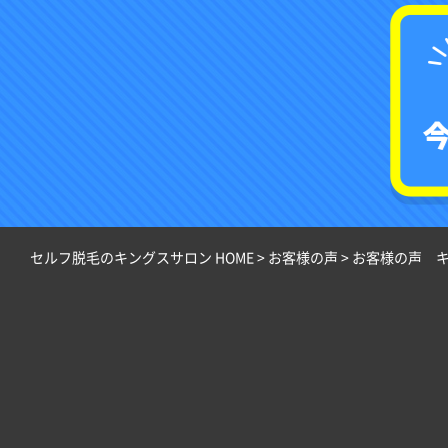
セルフ脱毛のキングスサロン HOME
>
お客様の声
>
お客様の声 