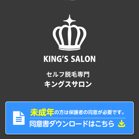
セルフ脱毛専門
キングスサロン