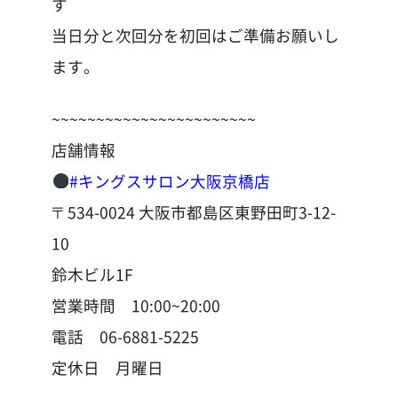
す
当日分と次回分を初回はご準備お願いし
ます。
~~~~~~~~~~~~~~~~~~~~~~~
店舗情報
#キングスサロン大阪京橋店
〒534-0024 大阪市都島区東野田町3-12-
10
鈴木ビル1F
営業時間 10:00~20:00
電話 06-6881-5225
定休日 月曜日