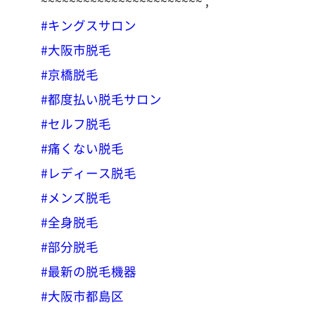
~~~~~~~~~~~~~~~~~~~~~~~ ,
#キングスサロン
#大阪市脱毛
#京橋脱毛
#都度払い脱毛サロン
#セルフ脱毛
#痛くない脱毛
#レディース脱毛
#メンズ脱毛
#全身脱毛
#部分脱毛
#最新の脱毛機器
#大阪市都島区