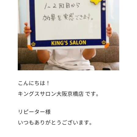
こんにちは！
キングスサロン大阪京橋店 です。
リピーター様
いつもありがとうございます。