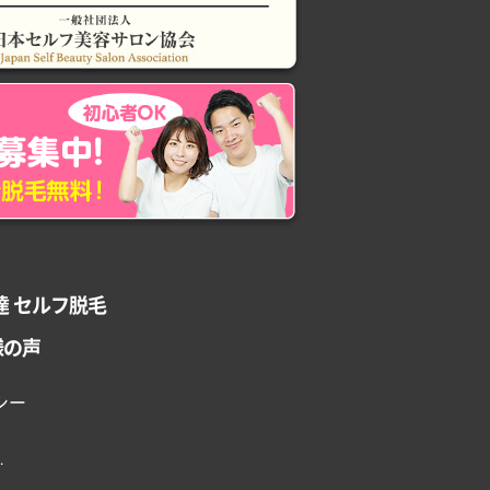
達 セルフ脱毛
様の声
シー
.