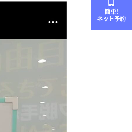

簡単!
ネット予約