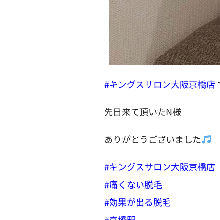
#キングスサロン大阪京橋店
先日来て頂いたN様
ありがとうございました
#キングスサロン大阪京橋店
#痛くない脱毛
#効果が出る脱毛
#京橋駅