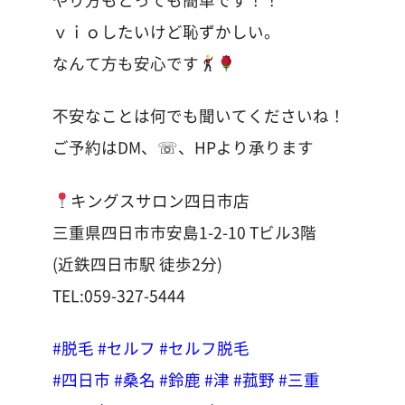
ｖｉｏしたいけど恥ずかしい。
なんて方も安心です
不安なことは何でも聞いてくださいね！
ご予約はDM、☏、HPより承ります
キングスサロン四日市店
三重県四日市市安島1-2-10 Tビル3階
(近鉄四日市駅 徒歩2分)
TEL:059-327-5444
#脱毛
#セルフ
#セルフ脱毛
#四日市
#桑名
#鈴鹿
#津
#菰野
#三重