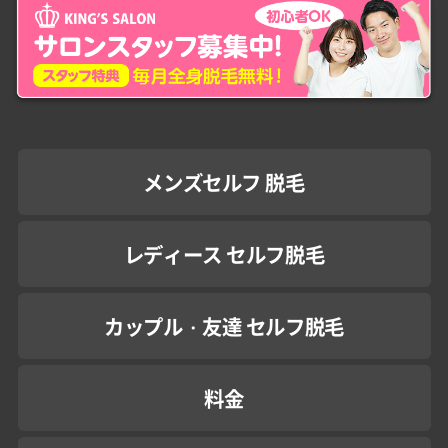
メンズセルフ 脱毛
レディース セルフ脱毛
カップル・友達 セルフ脱毛
料金