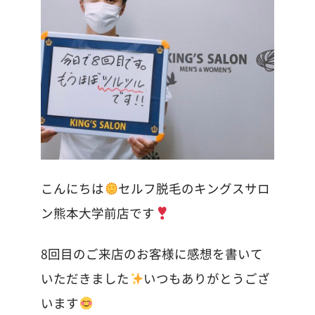
こんにちは
セルフ脱毛のキングスサロ
ン熊本大学前店です
8回目のご来店のお客様に感想を書いて
いただきました
いつもありがとうござ
います