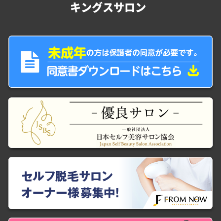
キングスサロン