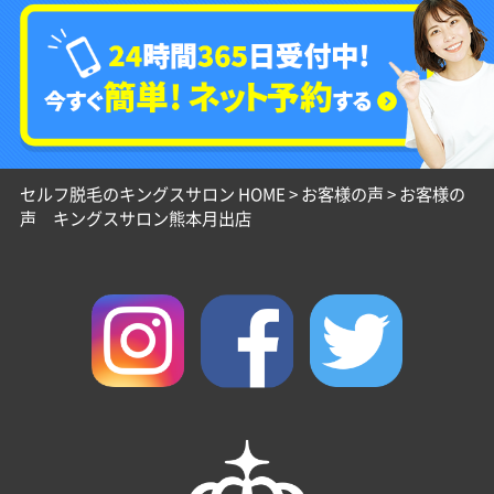
セルフ脱毛のキングスサロン HOME
>
お客様の声
>
お客様の
声 キングスサロン熊本月出店