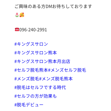
ご興味のある方DMお待ちしております
096-240-2991
#キングスサロン
#キングスサロン熊本
#キングスサロン熊本月出店
#セルフ脱毛熊本
#メンズセルフ脱毛
#メンズ脱毛
#メンズ脱毛熊本
#脱毛はセルフでする時代
#セルフの方が効果も
#脱毛デビュー