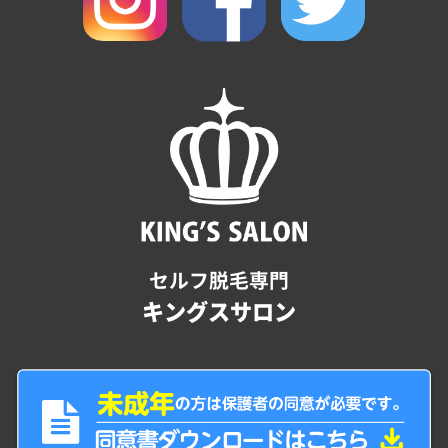
セルフ脱毛専門
キングスサロン