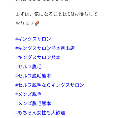
まずは、気になることはDMお待ちして
おります
#キングスサロン
#キングスサロン熊本月出店
#キングスサロン熊本
#セルフ脱毛
#セルフ脱毛熊本
#セルフ脱毛ならキングスサロン
#メンズ脱毛
#メンズ脱毛熊本
#もちろん女性も大歓迎