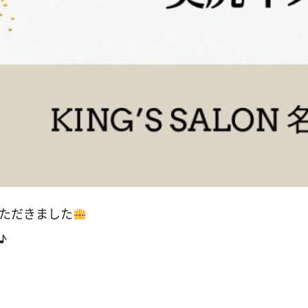
ただきました
♪