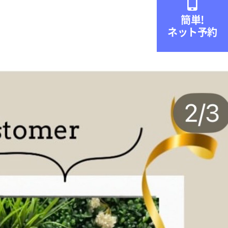

簡単!
ネット予約