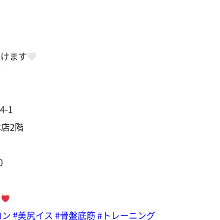
だけます
店
-1
本店2階
0
了
ロン
#美尻イス
#骨盤底筋
#トレーニング