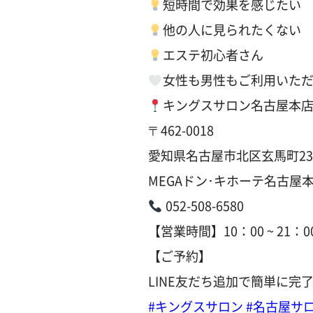
短時間で効果を感じたい
他の人に見られたくない
エステ初心者さん
女性も男性もご利用いた
キングスサロン名古屋本
〒462-0018
愛知県名古屋市北区玄馬町234
MEGAドン･キホーテ名古屋
052-508-6580
【営業時間】10：00 ~ 21：0
【ご予約】
LINE友だち追加で簡単に完
#キングスサロン
#名古屋サ