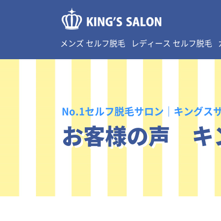
メンズ セルフ脱毛
レディース セルフ脱毛
No.1セルフ脱毛サロン｜キングス
お客様の声 キ