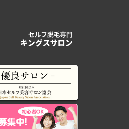
セルフ脱毛専門
キングスサロン