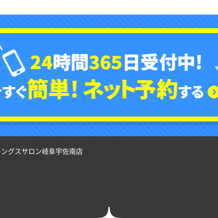
キングスサロン岐阜宇佐南店