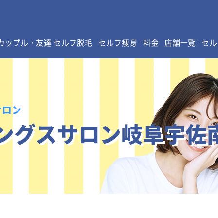
カップル・友達 セルフ脱毛
セルフ痩身
料金
店舗一覧
セル
サロン
ングスサロン岐阜宇佐