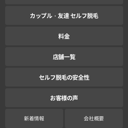
カップル・友達 セルフ脱毛
料金
店舗一覧
セルフ脱毛の安全性
お客様の声
新着情報
会社概要