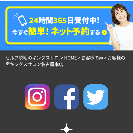
セルフ脱毛のキングスサロン HOME
>
お客様の声
>
お客様の
声キングスサロン名古屋本店