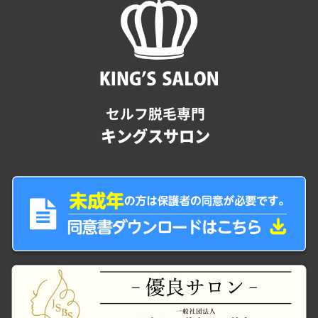
セルフ脱毛専門
キングスサロン