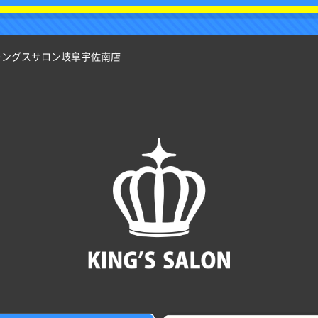
キングスサロン岐阜宇佐南店