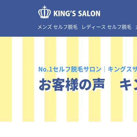
メンズ セルフ脱毛
レディース セルフ脱毛
No.1セルフ脱毛サロン｜キングス
お客様の声 キ