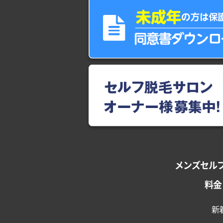
メンズセルフ
料金
新