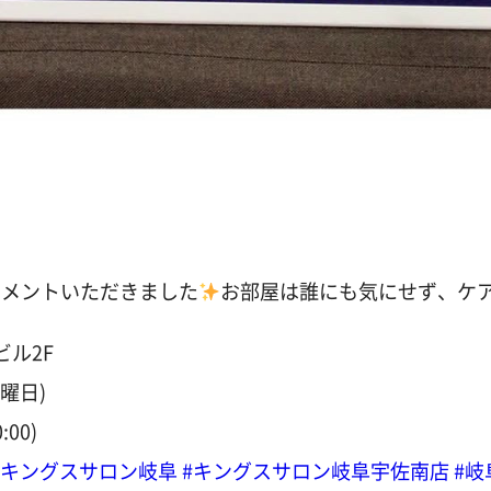
コメントいただきました
お部屋は誰にも気にせず、ケ
ビル2F
火曜日)
:00)
#キングスサロン岐阜
#キングスサロン岐阜宇佐南店
#岐