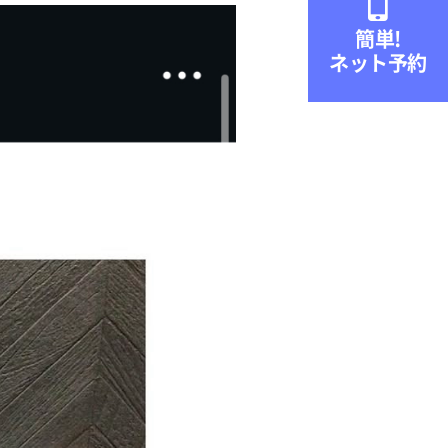

簡単!
ネット予約