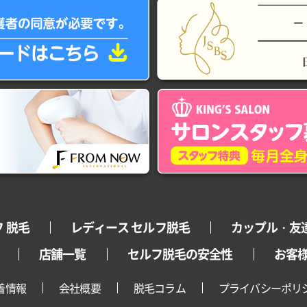
 脱毛
レディース セルフ脱毛
カップル・友
店舗一覧
セルフ脱毛の安全性
お客
着情報
会社概要
脱毛コラム
プライバシーポリ