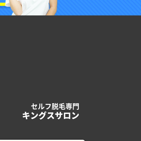
セルフ脱毛専門
キングスサロン