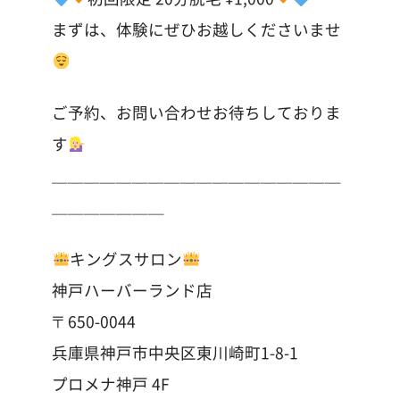
まずは、体験にぜひお越しくださいませ
ご予約、お問い合わせお待ちしておりま
す
＿＿＿＿＿＿＿＿＿＿＿＿＿＿＿＿＿＿
＿＿＿＿＿＿＿
キングスサロン
神戸ハーバーランド店
〒650-0044
兵庫県神戸市中央区東川崎町1-8-1
プロメナ神戸 4F