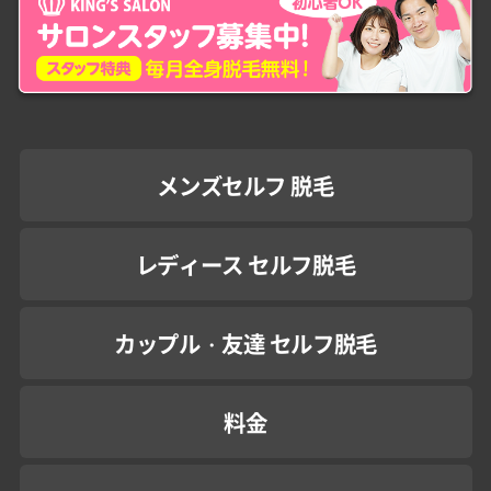
メンズセルフ 脱毛
レディース セルフ脱毛
カップル・友達 セルフ脱毛
料金