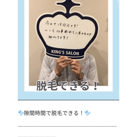
隙間時間で脱毛できる！
＿＿＿＿＿＿＿＿＿＿＿＿＿＿＿＿＿＿
＿＿＿＿＿＿＿