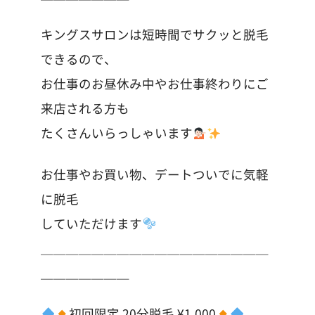
キングスサロンは短時間でサクッと脱毛
できるので、
お仕事のお昼休み中やお仕事終わりにご
来店される方も
たくさんいらっしゃいます
お仕事やお買い物、デートついでに気軽
に脱毛
していただけます
＿＿＿＿＿＿＿＿＿＿＿＿＿＿＿＿＿＿
＿＿＿＿＿＿＿
初回限定 20分脱毛 ¥1,000