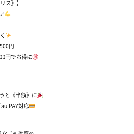
ジリス》】
ア
しく
500円
00円でお得に
うと《半額》に
u PAY対応
うなじも効率◎