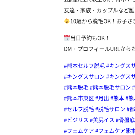
友達・家族・カップルなど誰
10歳から脱毛OK！お子
当日予約もOK！
DM・プロフィールURLから
#熊本セルフ脱毛
#キングス
#キングスサロン
#キングス
#熊本脱毛
#熊本脱毛サロン
#熊本市東区
#月出
#熊本
#
#セルフ脱毛
#脱毛サロン
#
#ビジリス
#美尻イス
#骨盤
#フェムケア
#フェムケア熊