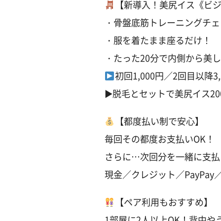
【新導入！美尻イス《ビ
・骨盤底筋トレーニングチェ
・服を着たまま座るだけ！
・たった20分で内側から美
初回1,000円／2回目以降3,
▶︎脱毛とセットで美尻イス20
【都度払い制で安心】
毎回その都度お支払いOK！
さらに…次回分を一緒に支払
現金／クレジット／PayPay／a
【ペア利用もおすすめ】
1部屋に2人以上OK！背中や