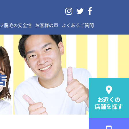



フ脱毛の安全性
お客様の声
よくあるご質問
店

お近くの
店舗を探す