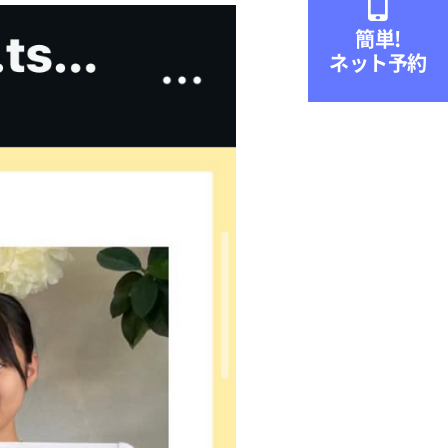

簡単!
ネット予約