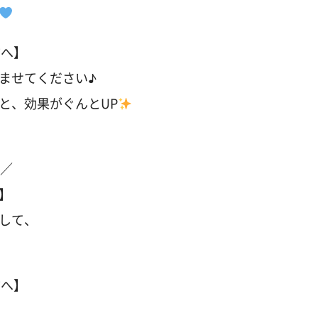
方へ】
ませてください♪
と、効果がぐんとUP
ス／
円】
して、
方へ】