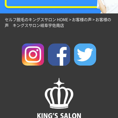
セルフ脱毛のキングスサロン HOME
>
お客様の声
>
お客様の
声 キングスサロン岐阜宇佐南店