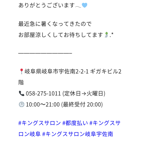
ありがとうございます𓂃
最近急に暑くなってきたので
お部屋涼しくしてお待ちしてます
.*
—————————–
岐阜県岐阜市宇佐南2-2-1 ギガキビル2
階
058-275-1011 (定休日→火曜日)
10:00〜21:00 (最終受付 20:00)
#キングスサロン
#都度払い
#キングスサ
ロン岐阜
#キングスサロン岐阜宇佐南