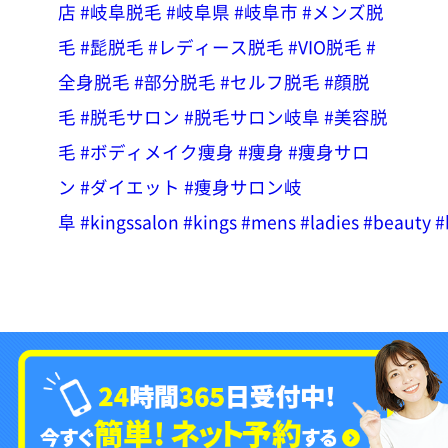
店
#岐阜脱毛
#岐阜県
#岐阜市
#メンズ脱
毛
#髭脱毛
#レディース脱毛
#VIO脱毛
#
全身脱毛
#部分脱毛
#セルフ脱毛
#顔脱
毛
#脱毛サロン
#脱毛サロン岐阜
#美容脱
毛
#ボディメイク痩身
#痩身
#痩身サロ
ン
#ダイエット
#痩身サロン岐
阜
#kingssalon
#kings
#mens
#ladies
#beauty
#