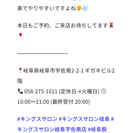
楽でやりやすいですよね
本日もご予約、ご来店お待ちしてます
—————————–
岐阜県岐阜市宇佐南2-2-1 ギガキビル2
階
058-275-1011 (定休日→火曜日)
10:00〜21:00 (最終受付 20:00)
#キングスサロン
#キングスサロン岐阜
#
キングスサロン岐阜宇佐南店
#岐阜脱