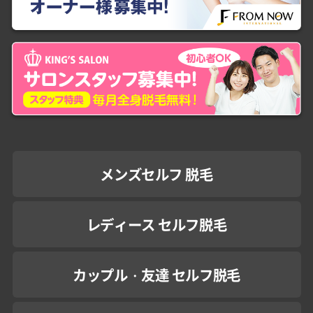
メンズセルフ 脱毛
レディース セルフ脱毛
カップル・友達 セルフ脱毛