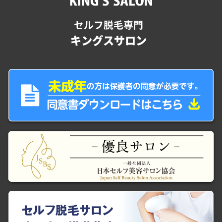
セルフ脱毛専門
キングスサロン