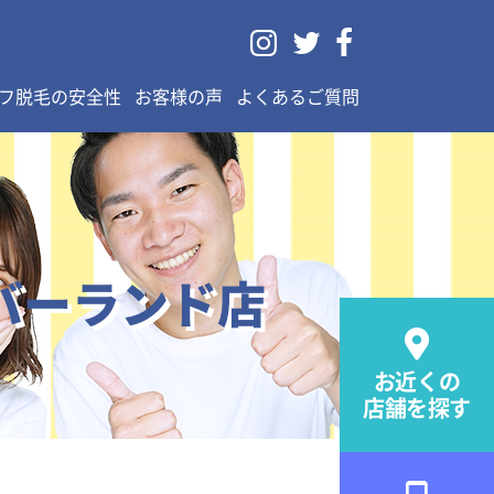



フ脱毛の安全性
お客様の声
よくあるご質問
バーランド店

お近くの
店舗を探す