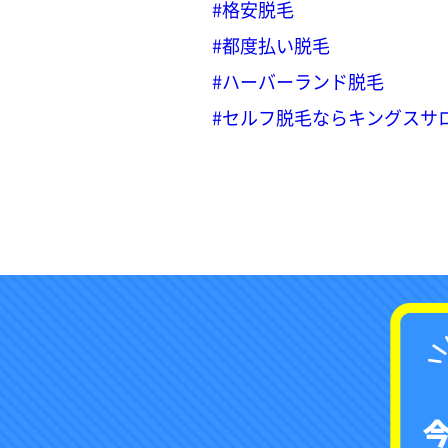
#格安脱毛
#都度払い脱毛
#ハーバーランド脱毛
#セルフ脱毛ならキングスサ