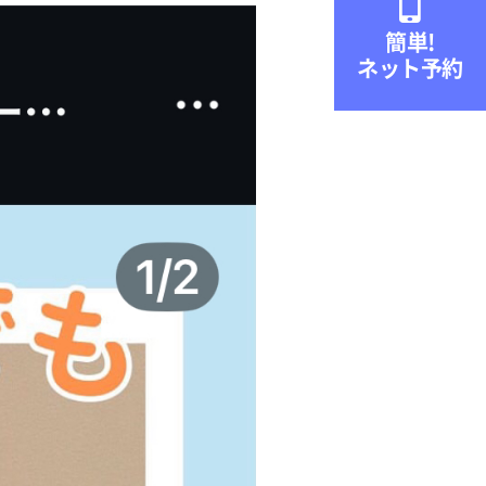

簡単!
ネット予約