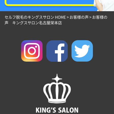
セルフ脱毛のキングスサロン HOME
>
お客様の声
>
お客様の
声 キングスサロン名古屋栄本店