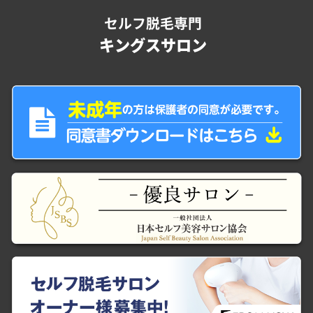
セルフ脱毛専門
キングスサロン