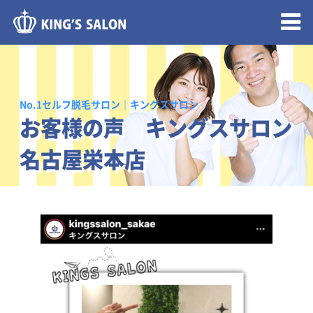
メニュー開閉
No.1セルフ脱毛サロン｜キングスサロン
お客様の声 キングスサロン
名古屋栄本店