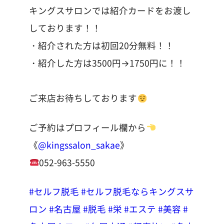
キングスサロンでは紹介カードをお渡し
しております！！
・紹介された方は初回20分無料！！
・紹介した方は3500円→1750円に！！
ご来店お待ちしております
ご予約はプロフィール欄から
《
@kingssalon_sakae
》
052-963-5550
#セルフ脱毛
#セルフ脱毛ならキングスサ
ロン
#名古屋
#脱毛
#栄
#エステ
#美容
#