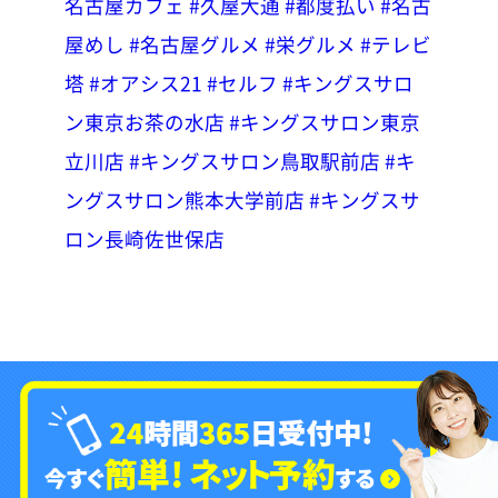
名古屋カフェ
#久屋大通
#都度払い
#名古
屋めし
#名古屋グルメ
#栄グルメ
#テレビ
塔
#オアシス21
#セルフ
#キングスサロ
ン東京お茶の水店
#キングスサロン東京
立川店
#キングスサロン鳥取駅前店
#キ
ングスサロン熊本大学前店
#キングスサ
ロン長崎佐世保店