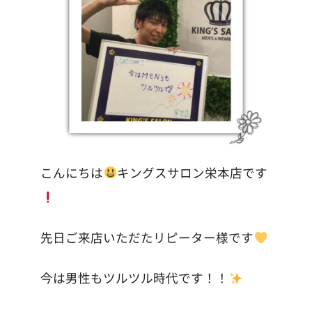
こんにちは
キングスサロン栄本店です
先日ご来店いただたリピーター様です
今は男性もツルツル時代です！！