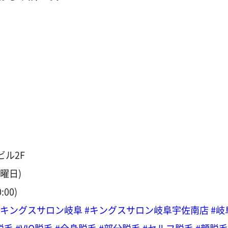
ビル2F
火曜日)
:00)
#キングスサロン岐阜
#キングスサロン岐阜宇佐南店
#岐