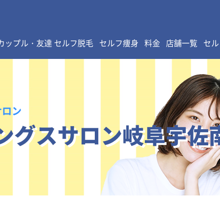
カップル・友達 セルフ脱毛
セルフ痩身
料金
店舗一覧
セル
サロン
ングスサロン岐阜宇佐