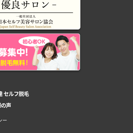
達 セルフ脱毛
様の声
シー