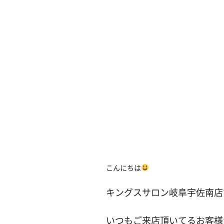
こんにちは
キングスサロン岐阜宇佐南店
いつもご来店頂いてるお客様