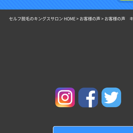
セルフ脱毛のキングスサロン HOME
>
お客様の声
>
お客様の声 