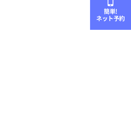

簡単!
ネット予約