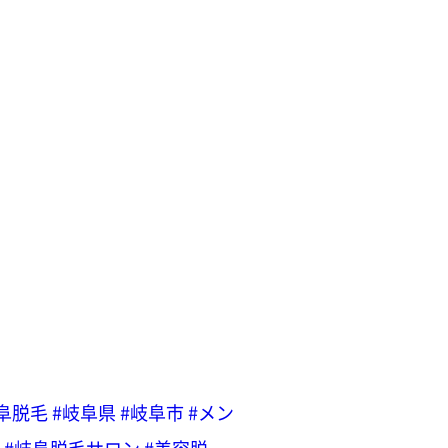
阜脱毛
#岐阜県
#岐阜市
#メン