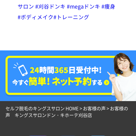
サロン
#刈谷ドンキ
#megaドンキ
#痩身
#ボディメイク
#トレーニング
セルフ脱毛のキングスサロン HOME
>
お客様の声
>
お客様の
声 キングスサロンドン・キホーテ刈谷店