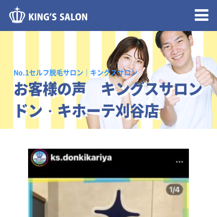
メニュー開閉
No.1セルフ脱毛サロン｜キングスサロン
お客様の声 キングスサロン
ドン・キホーテ刈谷店