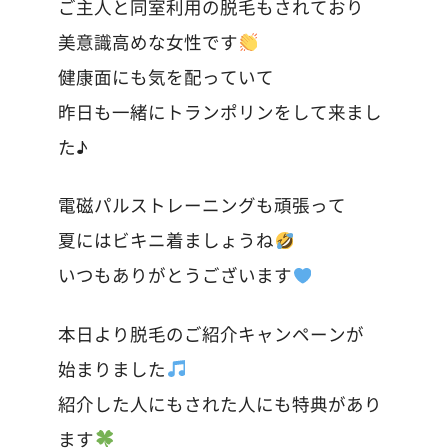
ご主人と同室利用の脱毛もされており
美意識高めな女性です
健康面にも気を配っていて
昨日も一緒にトランポリンをして来まし
た♪
電磁パルストレーニングも頑張って
夏にはビキニ着ましょうね
いつもありがとうございます
本日より脱毛のご紹介キャンペーンが
始まりました
紹介した人にもされた人にも特典があり
ます