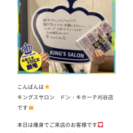
こんばんは
キングスサロン ドン・キホーテ刈谷店
です
本日は痩身でご来店のお客様です