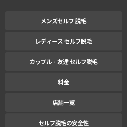
メンズセルフ 脱毛
レディース セルフ脱毛
カップル・友達 セルフ脱毛
料金
店舗一覧
セルフ脱毛の安全性