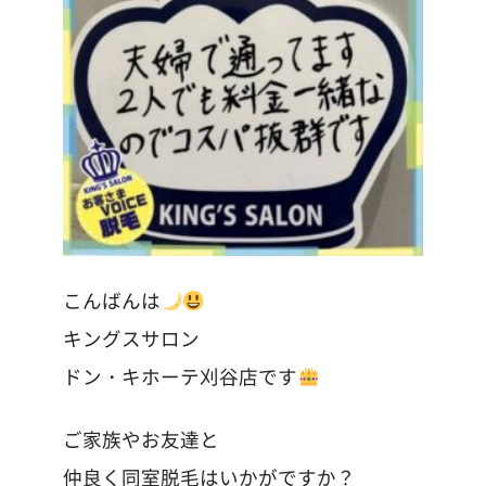
こんばんは
キングスサロン
ドン・キホーテ刈谷店です
ご家族やお友達と
仲良く同室脱毛はいかがですか？