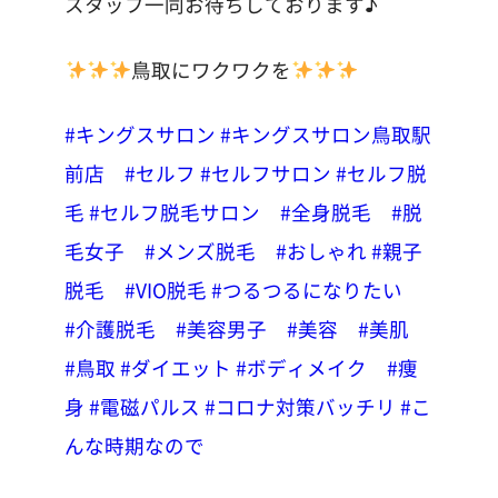
スタッフ一同お待ちしております♪
鳥取にワクワクを
#キングスサロン
#キングスサロン鳥取駅
前店
#セルフ
#セルフサロン
#セルフ脱
毛
#セルフ脱毛サロン
#全身脱毛
#脱
毛女子
#メンズ脱毛
#おしゃれ
#親子
脱毛
#VIO脱毛
#つるつるになりたい
#介護脱毛
#美容男子
#美容
#美肌
#鳥取
#ダイエット
#ボディメイク
#痩
身
#電磁パルス
#コロナ対策バッチリ
#こ
んな時期なので