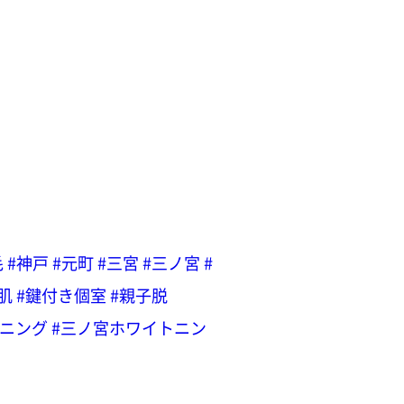
毛
#神戸
#元町
#三宮
#三ノ宮
#
肌
#鍵付き個室
#親子脱
ニング
#三ノ宮ホワイトニン