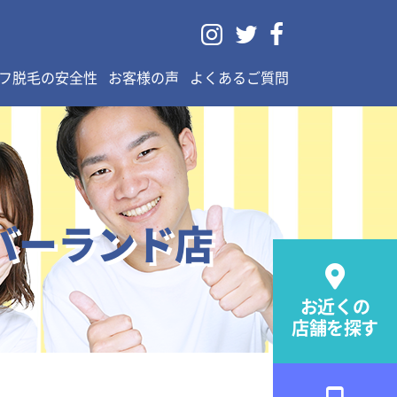



フ脱毛の安全性
お客様の声
よくあるご質問
バーランド店

お近くの
店舗を探す