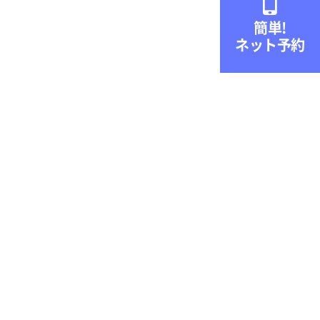

簡単!
ネット予約