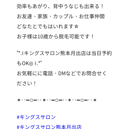
効率もあがり、背中うなじも出来る！
お友達・家族・カップル・お仕事仲間
どなたとでもはいれます☆
お子様は10歳から脱毛可能です！
˚*.꒰キングスサロン熊本月出店は当日予約
もOK◎ ꒱.*˚
お気軽にに電話・DMなどでお問合せく
ださい！
✶･･━✩━･･✶･･━✩━･･✶･･━✩━･･✶
#キングスサロン
#キングスサロン熊本月出店