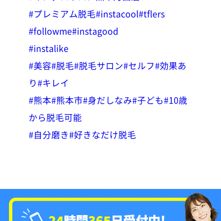
#プレミアム脱毛
#instacool
#tflers
#followme
#instagood
#instalike
#美容
#脱毛
#脱毛サロン
#セルフ
#効果あ
り
#キレイ
#熊本
#熊本市
#身だしなみ
#子ども
#10歳
から脱毛可能
#自分磨き
#好きなだけ脱毛