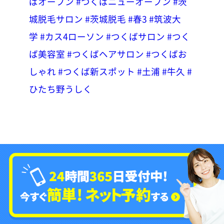
ばオープン
#つくばニューオープン
#茨
城脱毛サロン
#茨城脱毛
#春3
#筑波大
学
#カス4ローソン
#つくばサロン
#つく
ば美容室
#つくばヘアサロン
#つくばお
しゃれ
#つくば新スポット
#土浦
#牛久
#
ひたち野うしく