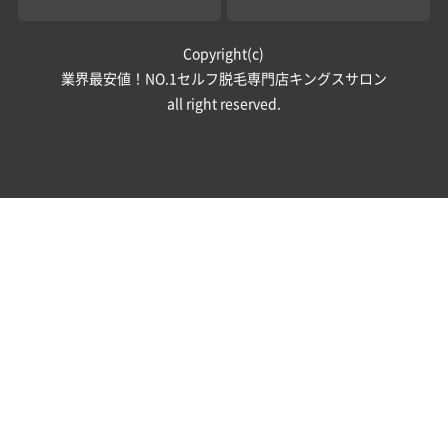
Copyright(c)
業界最安値！NO.1セルフ脱毛専門店キングスサロン
all right reserved.