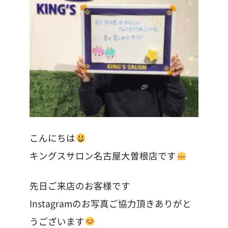
こんにちは
キングスサロン名古屋大曽根店です
先日ご来店のお客様です
Instagramのお写真ご協力頂きありがと
うございます