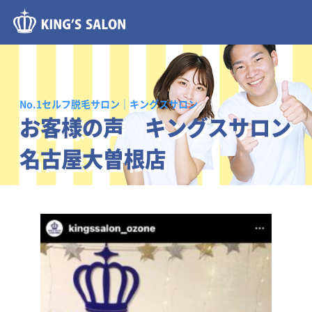
No.1セルフ脱毛サロン｜キングスサロン
お客様の声 キングスサロン
名古屋大曽根店