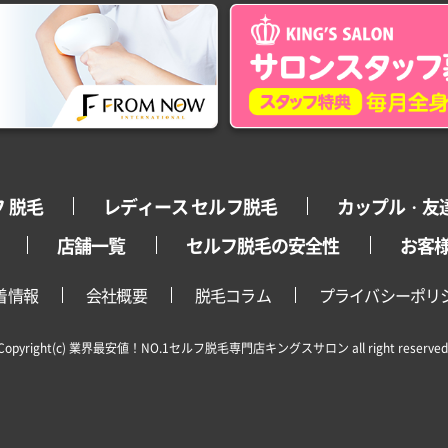
 脱毛
レディース セルフ脱毛
カップル・友
店舗一覧
セルフ脱毛の安全性
お客
着情報
会社概要
脱毛コラム
プライバシーポリ
Copyright(c)
業界最安値！NO.1セルフ脱毛専門店キングスサロン
all right reserved