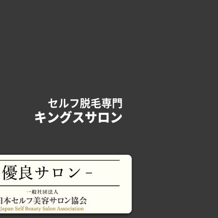
セルフ脱毛専門
キングスサロン