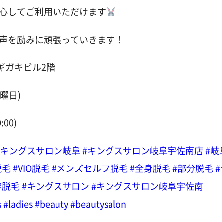
心してご利用いただけます
声を励みに頑張っていきます！
 ギガキビル2階
火曜日)
:00)
#キングスサロン岐阜
#キングスサロン岐阜宇佐南店
#岐
脱毛
#VIO脱毛
#メンズセルフ脱毛
#全身脱毛
#部分脱毛
容脱毛
#キングスサロン
#キングスサロン岐阜宇佐南
s
#ladies
#beauty
#beautysalon