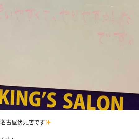
ン名古屋伏見店です