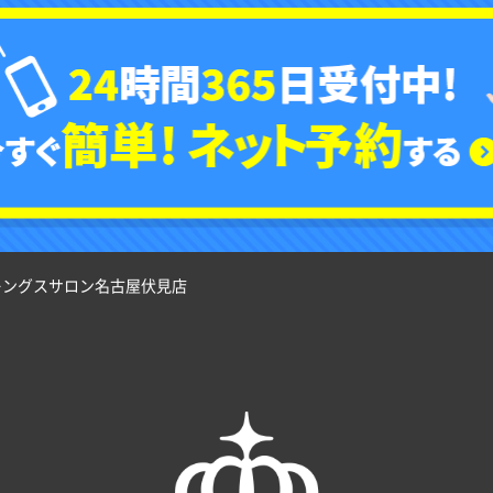
キングスサロン名古屋伏見店