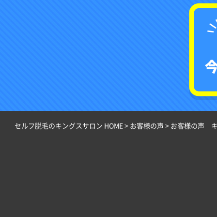
セルフ脱毛のキングスサロン HOME
>
お客様の声
>
お客様の声 