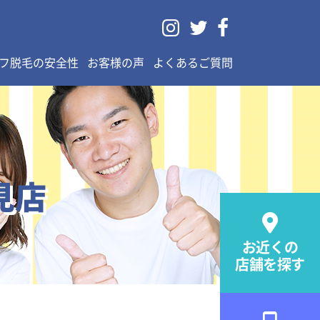



フ脱毛の安全性
お客様の声
よくあるご質問
見店

お近くの
店舗を探す