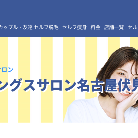
カップル・友達 セルフ脱毛
セルフ痩身
料金
店舗一覧
セル
サロン
ングスサロン名古屋伏