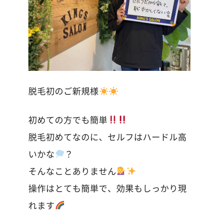
脱毛初のご新規様
初めての方でも簡単
脱毛初めてなのに、セルフはハードル高
いかな
？
そんなことありません
操作はとても簡単で、効果もしっかり現
れます