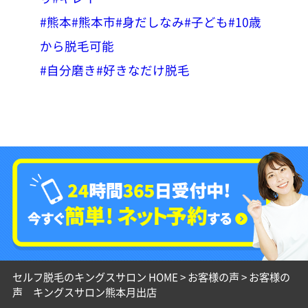
#熊本
#熊本市
#身だしなみ
#子ども
#10歳
から脱毛可能
#自分磨き
#好きなだけ脱毛
セルフ脱毛のキングスサロン HOME
>
お客様の声
>
お客様の
声 キングスサロン熊本月出店