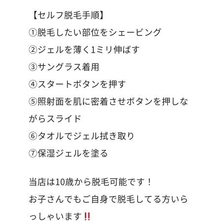
【セルフ脱毛手順】
①脱毛したい部位をシェービング
②ジェルを薄く1ミリ伸ばす
③サングラス着用
④スタートボタンを押す
⑤照射面を肌に密着させボタンを押しな
がらスライド
⑥タオルでジェル拭き取り
⑦保湿ジェルを塗る
当店は10歳から脱毛可能です！
お子さんでもご自身で脱毛してる方いら
っしゃいます