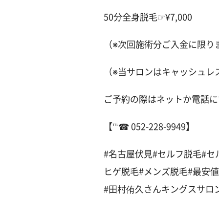
50
分全身脱毛☞
¥7,000
（※次回施術分ご入金に限り
（※当サロンはキャッシュレス
ご予約の際はネットか電話
【℡
☎︎
052-228-9949
】
#
名古屋伏見
#
セルフ脱毛
#
セ
ヒゲ脱毛
#
メンズ脱毛
#
最安値
#
田村侑久さんキングスサ