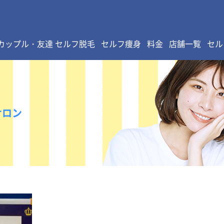
カップル・友達 セルフ脱毛
セルフ痩身
料金
店舗一覧
セル
サロン