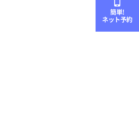

簡単!
ネット予約