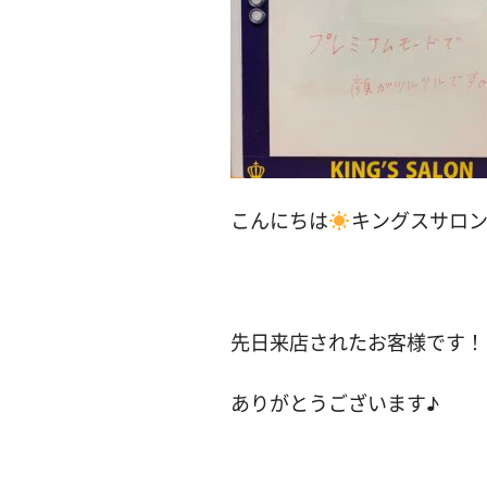
こんにちは
キングスサロン
先日来店されたお客様です！
ありがとうございます♪