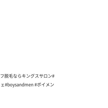
フ脱毛ならキングスサロン
#
フェ
#boysandmen #
ボイメン