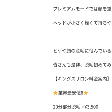
プレミアムモードでは顔を重
ヘッドが小さく軽くて持ちや
ヒゲや顔の産毛に悩んでいる
皆さんも是非、脱毛初めてみ
【キングスサロン料金案内】
業界最安値
‼︎
20
分部分脱毛☞
¥3,500