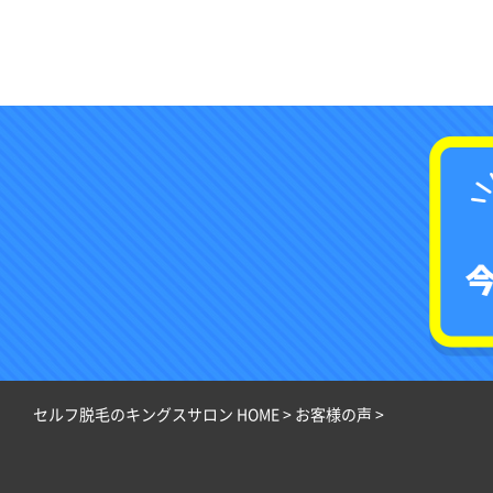
セルフ脱毛のキングスサロン HOME
>
お客様の声
>