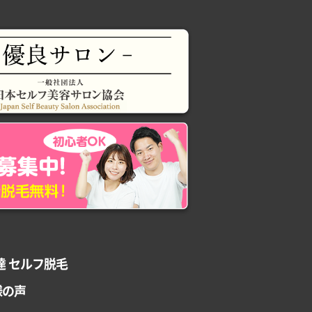
達 セルフ脱毛
様の声