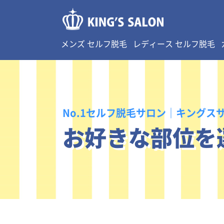
メンズ セルフ脱毛
レディース セルフ脱毛
No.1セルフ脱毛サロン｜キングス
お好きな部位を