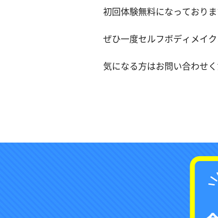
初回体験無料になっておりま
ぜひ一度セルフボディメイク
気になる方はお問い合わせく