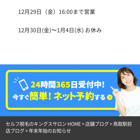
12月29日（金）16:00まで営業
12月30日(金)〜1月4日(水) お休み
セルフ脱毛のキングスサロン HOME
>
店舗ブログ
>
鳥取駅前
店ブログ
>
年末年始のお知らせ