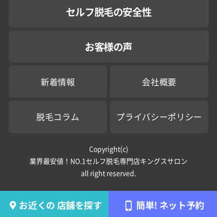
セルフ脱毛の安全性
お客様の声
新着情報
会社概要
脱毛コラム
プライバシーポリシー
Copyright(c)
業界最安値！NO.1セルフ脱毛専門店キングスサロン
all right reserved.
お近くの
店舗を探す
簡単!
ネット予約

