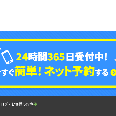
ブログ
>
お客様のお声