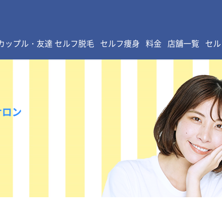
カップル・友達 セルフ脱毛
セルフ痩身
料金
店舗一覧
セル
サロン