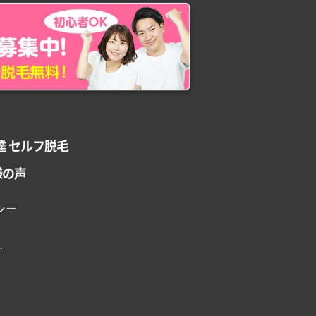
達 セルフ脱毛
様の声
シー
.