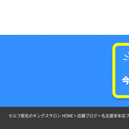
セルフ脱毛のキングスサロン HOME
>
店舗ブログ
>
名古屋栄本店