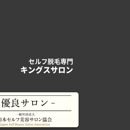
セルフ脱毛専門
キングスサロン