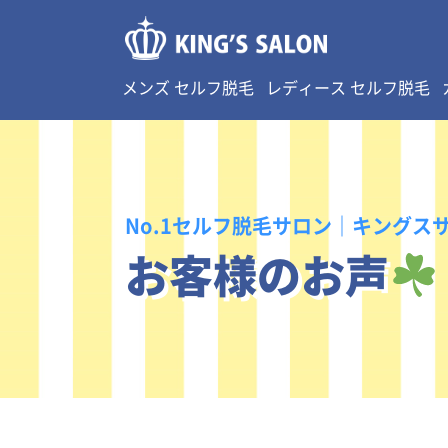
メンズ セルフ脱毛
レディース セルフ脱毛
No.1セルフ脱毛サロン｜キングス
お客様のお声