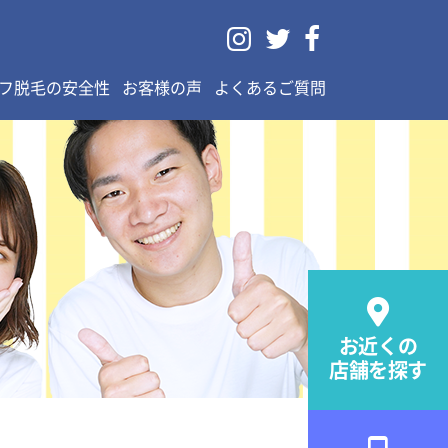



フ脱毛の安全性
お客様の声
よくあるご質問

お近くの
店舗を探す