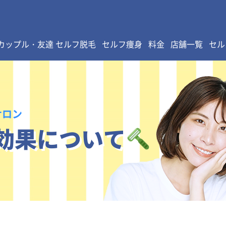
カップル・友達 セルフ脱毛
セルフ痩身
料金
店舗一覧
セル
サロン
効果について