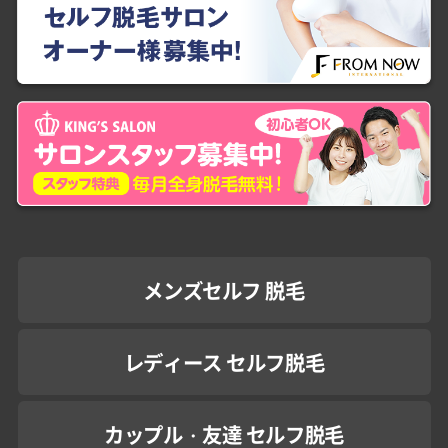
メンズセルフ 脱毛
レディース セルフ脱毛
カップル・友達 セルフ脱毛