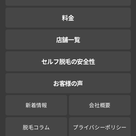
料金
店舗一覧
セルフ脱毛の安全性
お客様の声
新着情報
会社概要
脱毛コラム
プライバシーポリシー